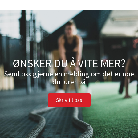
ØNSKER DU Å VITE MER?
Send oss gjerne en melding om det er noe
du lurer på
Skriv til oss