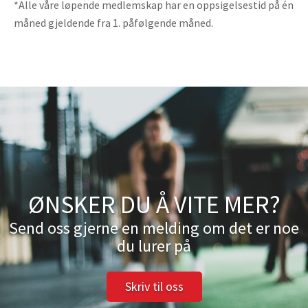
*Alle våre løpende medlemskap har en oppsigelsestid på én
måned gjeldende fra 1. påfølgende måned.
ØNSKER DU Å VITE MER?
Send oss gjerne en melding om det er noe
du lurer på
Skriv til oss